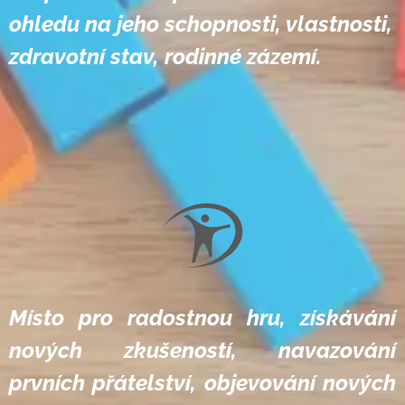
ohledu na jeho schop
nosti, vlastnosti,
zdravotní stav, rodinné zázemí.
Místo pro radostnou hru, získávání
nových zkušeností, navazování
prvních přátelství, objevování nových