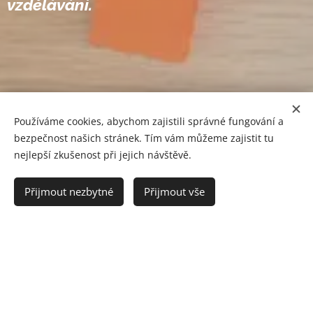
vzdělávání.
Používáme cookies, abychom zajistili správné fungování a
bezpečnost našich stránek. Tím vám můžeme zajistit tu
nejlepší zkušenost při jejich návštěvě.
Přijmout nezbytné
Přijmout vše
Seznamujeme děti s tradicemi obce za
účelem jejich udržení.
Má tři věkově smíšené třídy.